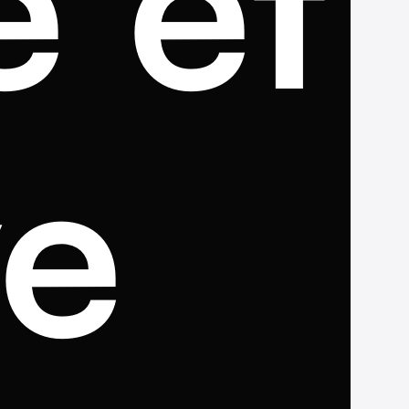
e et
ve