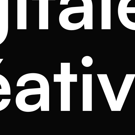
ital
éati