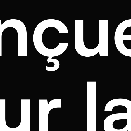
nçu
ur l