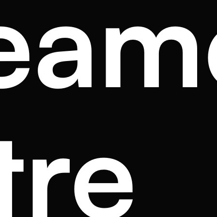
eam
tre