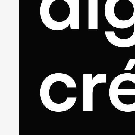
dig
cr