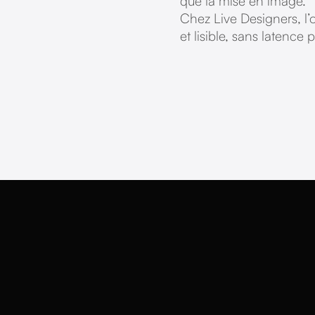
que la mise en image.
Chez Live Designers, l’o
et lisible, sans latence 