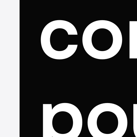
co
po