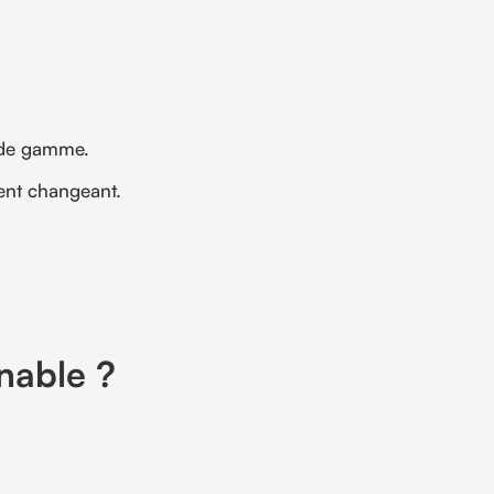
t de gamme.
ent changeant.
rnable ?