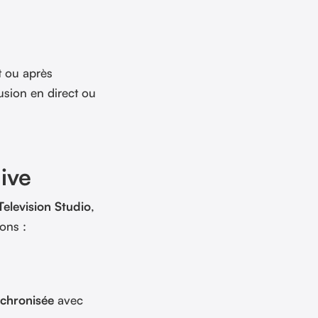
 ou après
usion en direct ou
ive
elevision Studio
,
ons :
chronisée
avec