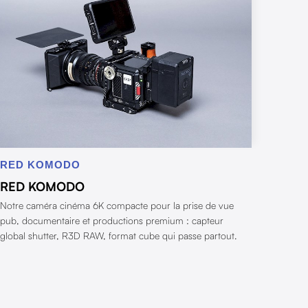
RED KOMODO
RED KOMODO
Notre caméra cinéma 6K compacte pour la prise de vue
pub, documentaire et productions premium : capteur
global shutter, R3D RAW, format cube qui passe partout.