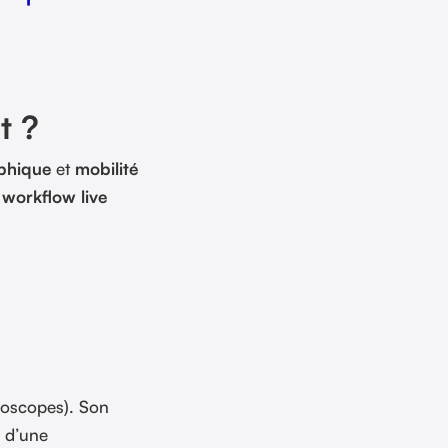
t ?
aphique
et
mobilité
 workflow live
boscopes). Son
d’une