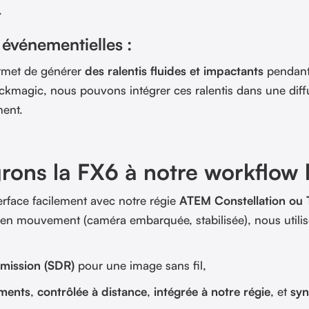
.
u événementielles :
met de générer
des ralentis fluides et impactants
pendant
ackmagic, nous pouvons intégrer ces ralentis dans une diff
ment.
rons la FX6 à notre workflow l
terface facilement avec notre régie
ATEM Constellation ou T
ns en mouvement (caméra embarquée, stabilisée), nous utilis
smission (SDR)
pour une image sans fil,
ements
,
contrôlée à distance
,
intégrée à notre régie
, et
syn